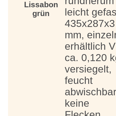
rundherum
Lissabon
leicht gefas
grün
435x287x3
mm, einzel
erhältlich 
ca. 0,120 k
versiegelt,
feucht
abwischbar
keine
Flecken,