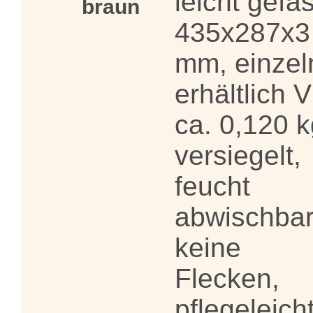
leicht gefas
braun
435x287x3
mm, einzel
erhältlich 
ca. 0,120 k
versiegelt,
feucht
abwischbar
keine
Flecken,
pflegeleich