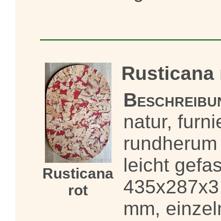
Rusticana 
Beschreibu
natur, furni
rundherum
leicht gefas
Rusticana
435x287x3
rot
mm, einzel