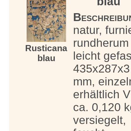
blau
Beschreibu
natur, furni
rundherum
Rusticana
leicht gefas
blau
435x287x3
mm, einzel
erhältlich 
ca. 0,120 k
versiegelt,