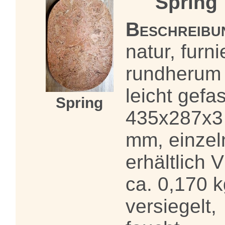
Spring
Beschreibu
natur, furni
rundherum
leicht gefas
Spring
435x287x3
mm, einzel
erhältlich 
ca. 0,170 k
versiegelt,