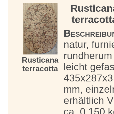
Rustican
terracott
Beschreibu
natur, furni
rundherum
Rusticana
leicht gefas
terracotta
435x287x3
mm, einzel
erhältlich 
ca. 0,150 k