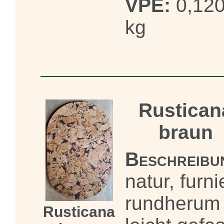
VPE:
0,12
kg
Rustican
braun
Beschreibu
natur, furni
rundherum
Rusticana