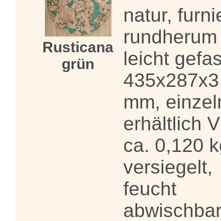
natur, furni
rundherum
Rusticana
leicht gefas
grün
435x287x3
mm, einzel
erhältlich 
ca. 0,120 k
versiegelt,
feucht
abwischbar