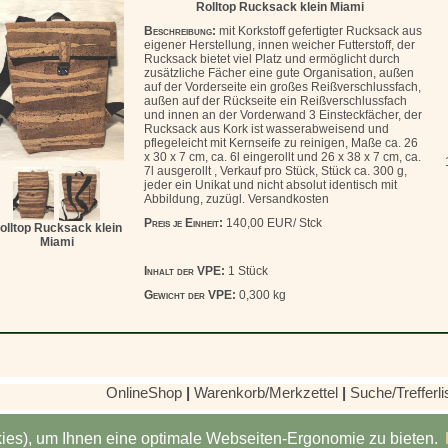
Rolltop Rucksack klein Miami
Beschreibung:
mit Korkstoff gefertigter Rucksack aus
eigener Herstellung, innen weicher Futterstoff, der
Rucksack bietet viel Platz und ermöglicht durch
zusätzliche Fächer eine gute Organisation, außen
auf der Vorderseite ein großes Reißverschlussfach,
außen auf der Rückseite ein Reißverschlussfach
und innen an der Vorderwand 3 Einsteckfächer, der
Rucksack aus Kork ist wasserabweisend und
pflegeleicht mit Kernseife zu reinigen, Maße ca. 26
x 30 x 7 cm, ca. 6l eingerollt und 26 x 38 x 7 cm, ca.
7l ausgerollt , Verkauf pro Stück, Stück ca. 300 g,
jeder ein Unikat und nicht absolut identisch mit
Abbildung, zuzügl. Versandkosten
Preis je Einheit:
140,00 EUR/ Stck
olltop Rucksack klein
Miami
Inhalt der VPE:
1 Stück
Gewicht der VPE:
0,300 kg
OnlineShop
|
Warenkorb/Merkzettel
|
Suche/Trefferli
ies), um Ihnen eine optimale Webseiten-Ergonomie zu bieten.