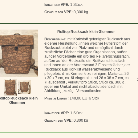
Inhalt der VPE:
1 Stück
Gewicht der VPE:
0,300 kg
Rolltop Rucksack klein Glommer
Beschreibung:
mit Korkstoff gefertigter Rucksack aus
eigener Herstellung, innen weicher Futterstoff, der
Rucksack bietet viel Platz und ermöglicht durch
zusätzliche Fächer eine gute Organisation, außen
auf der Vorderseite ein großes Reißverschlussfach,
außen auf der Rückseite ein Reißverschlussfach
und innen an der Vorderwand 3 Einsteckfächer, der
Rucksack aus Kork ist wasserabweisend und
pflegeleicht mit Kernseife zu reinigen, Maße ca. 26
x 30 x 7 cm, ca. 6l eingerollt und 26 x 38 x 7 cm, ca.
7l ausgerollt , Verkauf pro Stück, Stück ca. 300 g,
jeder ein Unikat und nicht absolut identisch mit
Abbildung, zuzügl. Versandkosten
olltop Rucksack klein
Preis je Einheit:
140,00 EUR/ Stck
Glommer
Inhalt der VPE:
1 Stück
Gewicht der VPE:
0,300 kg