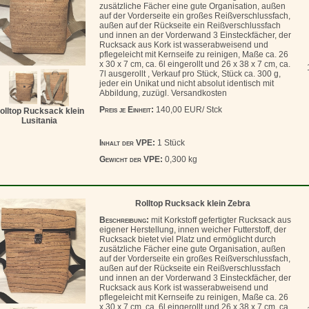
zusätzliche Fächer eine gute Organisation, außen
auf der Vorderseite ein großes Reißverschlussfach,
außen auf der Rückseite ein Reißverschlussfach
und innen an der Vorderwand 3 Einsteckfächer, der
Rucksack aus Kork ist wasserabweisend und
pflegeleicht mit Kernseife zu reinigen, Maße ca. 26
x 30 x 7 cm, ca. 6l eingerollt und 26 x 38 x 7 cm, ca.
7l ausgerollt , Verkauf pro Stück, Stück ca. 300 g,
jeder ein Unikat und nicht absolut identisch mit
Abbildung, zuzügl. Versandkosten
Preis je Einheit:
140,00 EUR/ Stck
olltop Rucksack klein
Lusitania
Inhalt der VPE:
1 Stück
Gewicht der VPE:
0,300 kg
Rolltop Rucksack klein Zebra
Beschreibung:
mit Korkstoff gefertigter Rucksack aus
eigener Herstellung, innen weicher Futterstoff, der
Rucksack bietet viel Platz und ermöglicht durch
zusätzliche Fächer eine gute Organisation, außen
auf der Vorderseite ein großes Reißverschlussfach,
außen auf der Rückseite ein Reißverschlussfach
und innen an der Vorderwand 3 Einsteckfächer, der
Rucksack aus Kork ist wasserabweisend und
pflegeleicht mit Kernseife zu reinigen, Maße ca. 26
x 30 x 7 cm, ca. 6l eingerollt und 26 x 38 x 7 cm, ca.