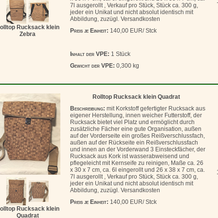
7l ausgerollt , Verkauf pro Stück, Stück ca. 300 g,
jeder ein Unikat und nicht absolut identisch mit
Abbildung, zuzügl. Versandkosten
olltop Rucksack klein
Preis je Einheit:
140,00 EUR/ Stck
Zebra
Inhalt der VPE:
1 Stück
Gewicht der VPE:
0,300 kg
Rolltop Rucksack klein Quadrat
Beschreibung:
mit Korkstoff gefertigter Rucksack aus
eigener Herstellung, innen weicher Futterstoff, der
Rucksack bietet viel Platz und ermöglicht durch
zusätzliche Fächer eine gute Organisation, außen
auf der Vorderseite ein großes Reißverschlussfach,
außen auf der Rückseite ein Reißverschlussfach
und innen an der Vorderwand 3 Einsteckfächer, der
Rucksack aus Kork ist wasserabweisend und
pflegeleicht mit Kernseife zu reinigen, Maße ca. 26
x 30 x 7 cm, ca. 6l eingerollt und 26 x 38 x 7 cm, ca.
7l ausgerollt , Verkauf pro Stück, Stück ca. 300 g,
jeder ein Unikat und nicht absolut identisch mit
Abbildung, zuzügl. Versandkosten
Preis je Einheit:
140,00 EUR/ Stck
olltop Rucksack klein
Quadrat