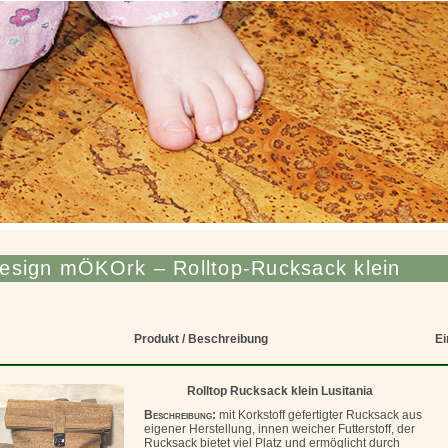
esign mÖKOrk – Rolltop-Rucksack klein
Produkt / Beschreibung
Ei
Rolltop Rucksack klein Lusitania
Beschreibung:
mit Korkstoff gefertigter Rucksack aus
eigener Herstellung, innen weicher Futterstoff, der
Rucksack bietet viel Platz und ermöglicht durch