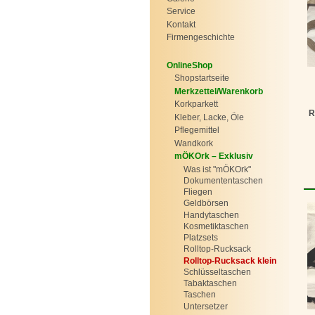
Service
Kontakt
Firmengeschichte
OnlineShop
Shopstartseite
Merkzettel/Warenkorb
Korkparkett
R
Kleber, Lacke, Öle
Pflegemittel
Wandkork
mÖKOrk – Exklusiv
Was ist "mÖKOrk"
Dokumententaschen
Fliegen
Geldbörsen
Handytaschen
Kosmetiktaschen
Platzsets
Rolltop-Rucksack
Rolltop-Rucksack klein
Schlüsseltaschen
Tabaktaschen
Taschen
Untersetzer