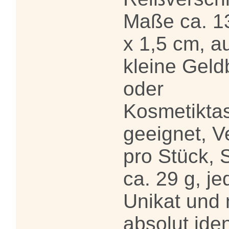
Maße ca. 13
x 1,5 cm, a
kleine Geld
oder
Kosmetikta
geeignet, V
pro Stück, 
ca. 29 g, je
Unikat und 
absolut ide