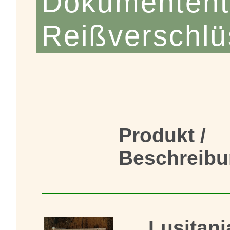
Dokumententa
Reißverschl
Produkt /
Beschreib
Lusitani